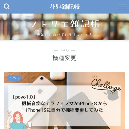
ﾉﾄﾘｴ雑記帳
― TAG ―
機種変更
くらし