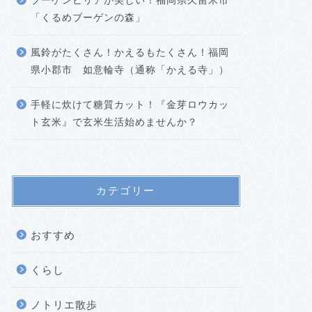
ブーゲンビリアが美しい！福岡県久留米市
「くるめブーゲンの森」
風鈴がたくさん！かえるもたくさん！福岡
県小郡市 如意輪寺（通称「かえる寺」）
手軽に炊けて糖質カット！『金芽ロウカッ
ト玄米』で玄米生活始めませんか？
カテゴリー
おすすめ
くらし
ノトリエ散歩