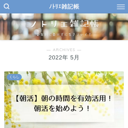
ﾉﾄﾘｴ雑記帳
― ARCHIVES ―
2022年 5月
くらし