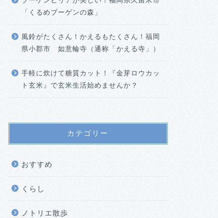
ブーゲンビリアが美しい！福岡県久留米市
「くるめブーゲンの森」
風鈴がたくさん！かえるもたくさん！福岡
県小郡市 如意輪寺（通称「かえる寺」）
手軽に炊けて糖質カット！『金芽ロウカッ
ト玄米』で玄米生活始めませんか？
カテゴリー
おすすめ
くらし
ノトリエ散歩