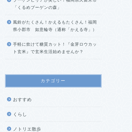
ブーゲンビリアが美しい！福岡県久留米市
「くるめブーゲンの森」
風鈴がたくさん！かえるもたくさん！福岡
県小郡市 如意輪寺（通称「かえる寺」）
手軽に炊けて糖質カット！『金芽ロウカッ
ト玄米』で玄米生活始めませんか？
カテゴリー
おすすめ
くらし
ノトリエ散歩