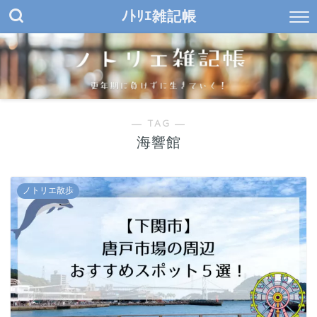
ﾉﾄﾘｴ雑記帳
― TAG ―
海響館
ノトリエ散歩